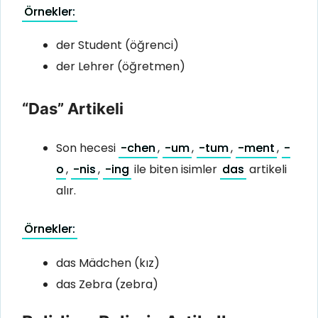
Örnekler:
der Student (öğrenci)
der Lehrer (öğretmen)
“Das” Artikeli
Son hecesi
-chen
,
-um
,
-tum
,
-ment
,
-
o
,
-nis
,
-ing
ile biten isimler
das
artikeli
alır.
Örnekler:
das Mädchen (kız)
das Zebra (zebra)