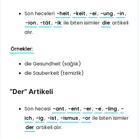
Son heceleri
-heit
,
-keit
,
-ei
,
-ung
,
-in
,
-ion
,
-tät
,
-ik
ile biten isimler
die
artikeli
alır.
Örnekler:
die Gesundheit (sağlık)
die Sauberkeit (temizlik)
“Der” Artikeli
Son hecesi
-ant
,
-ent
,
-er
,
-e
,
-ling
,
-
ich
,
-ig
,
-ist
,
-ismus
,
-or
ile biten isimler
der
artikeli alır.