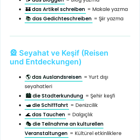
🏰 das Artikel schreiben
= Makale yazma
📚 das Gedichteschreiben
= Şiir yazma
🎡 Seyahat ve Keşif (Reisen
und Entdeckungen)
🌎 das Auslandsreisen
= Yurt dışı
seyahatleri
🏙 die Stadterkundung
= Şehir keşfi
🛥 die Schifffahrt
= Denizcilik
🌊 das Tauchen
= Dalgıçlık
🎭 die Teilnahme an kulturellen
Veranstaltungen
= Kültürel etkinliklere