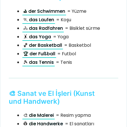
⛳️ der Schwimmen
= Yüzme
🏃 das Laufen
= Koşu
🚴️ das Radfahren
= Bisiklet sürme
🤸 das Yoga
= Yoga
🏀 der Basketball
= Basketbol
🏆 der Fußball
= Futbol
🎾 das Tennis
= Tenis
🎨 Sanat ve El İşleri (Kunst
und Handwerk)
🎨 die Malerei
= Resim yapma
👷 die Handwerke
= El sanatları