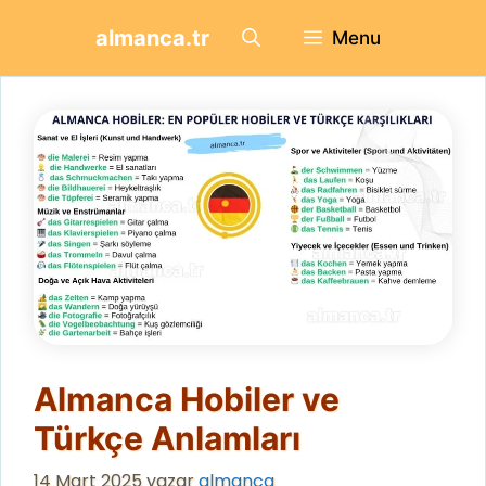
İçeriğe
almanca.tr
Menu
atla
Almanca Hobiler ve
Türkçe Anlamları
14 Mart 2025
yazar
almanca