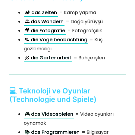
🏕️ das Zelten
= Kamp yapma
🌄 das Wandern
= Doğa yürüyşü
🎥 die Fotografie
= Fotoğrafçılık
🦜 die Vogelbeobachtung
= Kuş
gözlemciliği
🌿 die Gartenarbeit
= Bahçe işleri
💻 Teknoloji ve Oyunlar
(Technologie und Spiele)
🎮 das Videospielen
= Video oyunları
oynamak
📚 das Programmieren
= Bilgisayar