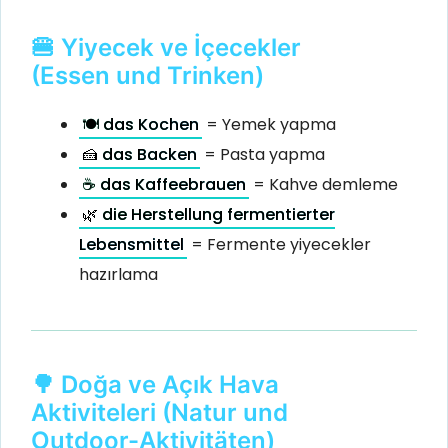
🍔 Yiyecek ve İçecekler
(Essen und Trinken)
🍽️ das Kochen
= Yemek yapma
🍰 das Backen
= Pasta yapma
☕ das Kaffeebrauen
= Kahve demleme
🌿 die Herstellung fermentierter
Lebensmittel
= Fermente yiyecekler
hazırlama
🌳 Doğa ve Açık Hava
Aktiviteleri (Natur und
Outdoor-Aktivitäten)