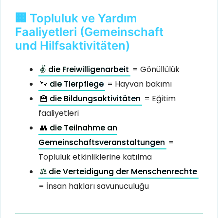
🏢 Topluluk ve Yardım
Faaliyetleri (Gemeinschaft
und Hilfsaktivitäten)
✌️ die Freiwilligenarbeit
= Gönüllülük
🐾 die Tierpflege
= Hayvan bakımı
🏫 die Bildungsaktivitäten
= Eğitim
faaliyetleri
👥 die Teilnahme an
Gemeinschaftsveranstaltungen
=
Topluluk etkinliklerine katılma
⚖️ die Verteidigung der Menschenrechte
= İnsan hakları savunuculuğu