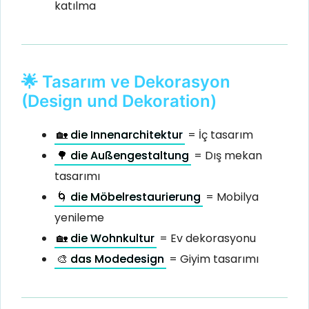
katılma
🌟 Tasarım ve Dekorasyon
(Design und Dekoration)
🏡 die Innenarchitektur
= İç tasarım
🌳 die Außengestaltung
= Dış mekan
tasarımı
🌀 die Möbelrestaurierung
= Mobilya
yenileme
🏡 die Wohnkultur
= Ev dekorasyonu
🎨 das Modedesign
= Giyim tasarımı