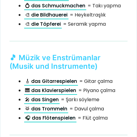
💍 das Schmuckmachen
= Takı yapma
🎨 die Bildhauerei
= Heykeltraşlık
🎨 die Töpferei
= Seramik yapma
🎵 Müzik ve Enstrümanlar
(Musik und Instrumente)
🎸 das Gitarrespielen
= Gitar çalma
🎹 das Klavierspielen
= Piyano çalma
🎤 das Singen
= Şarkı söyleme
🥁 das Trommeln
= Davul çalma
🎧 das Flötenspielen
= Flüt çalma