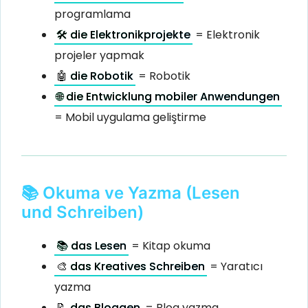
programlama
🛠️ die Elektronikprojekte
= Elektronik
projeler yapmak
🤖 die Robotik
= Robotik
🌐 die Entwicklung mobiler Anwendungen
= Mobil uygulama geliştirme
📚 Okuma ve Yazma (Lesen
und Schreiben)
📚 das Lesen
= Kitap okuma
🎨 das Kreatives Schreiben
= Yaratıcı
yazma
📝 das Bloggen
= Blog yazma