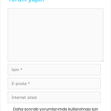
Yorum
İsim
E-
posta
İnternet
sitesi
Daha sonraki yorumlarımda kullanılması için