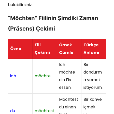
bulabilirsiniz.
“Möchten” Fiilinin Şimdiki Zaman
(Präsens) Çekimi
Fiil
Örnek
Türkçe
Özne
Çekimi
Cümle
Anlamı
Ich
Bir
möchte
dondurm
ich
möchte
ein Eis
a yemek
essen.
istiyorum.
Möchtest
Bir kahve
du einen
içmek
du
möchtest