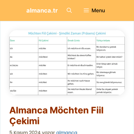
İçeriğe
almanca.tr
Menu
atla
Almanca Möchten Fiil
Çekimi
5 Kasım 2024
yazar
almanca