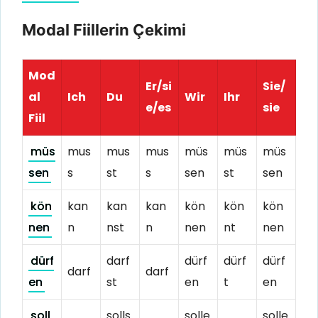
Modal Fiillerin Çekimi
Mod
Er/si
Sie/
al
Ich
Du
Wir
Ihr
e/es
sie
Fiil
müs
mus
mus
mus
müs
müs
müs
sen
s
st
s
sen
st
sen
kön
kan
kan
kan
kön
kön
kön
nen
n
nst
n
nen
nt
nen
dürf
darf
dürf
dürf
dürf
darf
darf
en
st
en
t
en
soll
solls
solle
solle