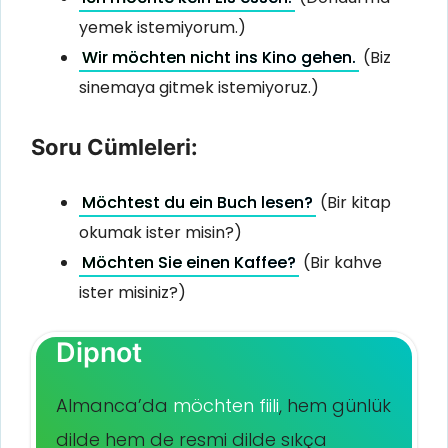
yemek istemiyorum.)
Wir möchten nicht ins Kino gehen.
(Biz
sinemaya gitmek istemiyoruz.)
Soru Cümleleri:
Möchtest du ein Buch lesen?
(Bir kitap
okumak ister misin?)
Möchten Sie einen Kaffee?
(Bir kahve
ister misiniz?)
Dipnot
Almanca’da
möchten fiili
, hem günlük
dilde hem de resmi dilde sıkça