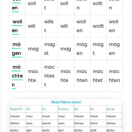
soll
soll
sollt
en
t
n
n
woll
wills
woll
woll
will
will
wollt
en
t
en
en
mö
mag
mög
mög
mög
mag
mag
gen
st
en
t
en
mö
möc
möc
möc
möc
möc
möc
chte
htes
hte
hte
hten
htet
hten
n
t