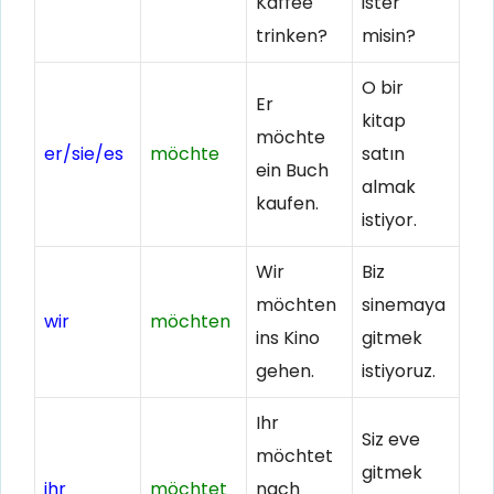
Kaffee
ister
trinken?
misin?
O bir
Er
kitap
möchte
er/sie/es
möchte
satın
ein Buch
almak
kaufen.
istiyor.
Wir
Biz
möchten
sinemaya
wir
möchten
ins Kino
gitmek
gehen.
istiyoruz.
Ihr
Siz eve
möchtet
gitmek
ihr
möchtet
nach