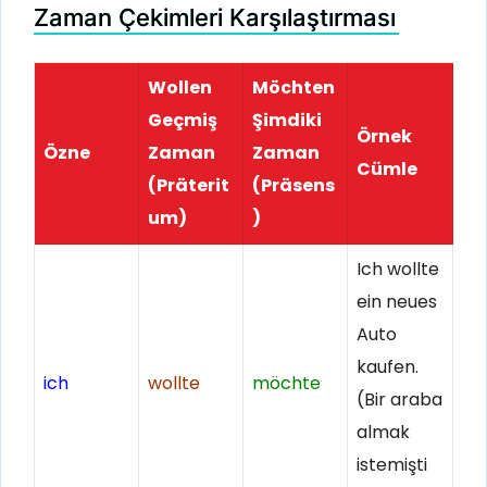
Zaman Çekimleri Karşılaştırması
Wollen
Möchten
Geçmiş
Şimdiki
Örnek
Özne
Zaman
Zaman
Cümle
(Präterit
(Präsens
um)
)
Ich wollte
ein neues
Auto
kaufen.
ich
wollte
möchte
(Bir araba
almak
istemişti