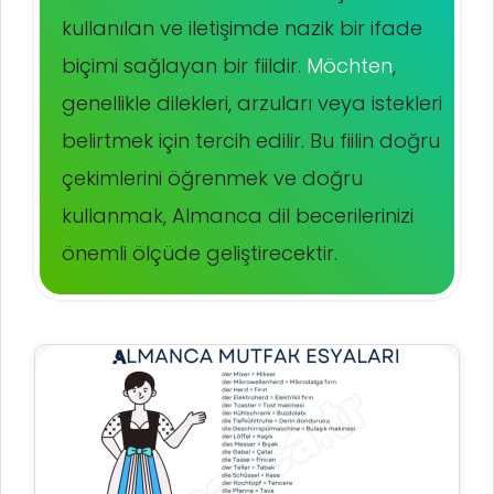
kullanılan ve iletişimde nazik bir ifade
biçimi sağlayan bir fiildir.
Möchten
,
genellikle dilekleri, arzuları veya istekleri
belirtmek için tercih edilir. Bu fiilin doğru
çekimlerini öğrenmek ve doğru
kullanmak, Almanca dil becerilerinizi
önemli ölçüde geliştirecektir.